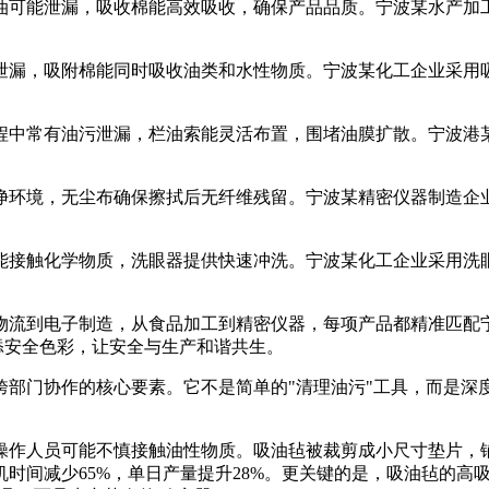
油可能泄漏，吸收棉能高效吸收，确保产品品质。宁波某水产加工
漏，吸附棉能同时吸收油类和水性物质。宁波某化工企业采用吸附
程中常有油污泄漏，栏油索能灵活布置，围堵油膜扩散。宁波港某
净环境，无尘布确保擦拭后无纤维残留。宁波某精密仪器制造企业
能接触化学物质，洗眼器提供快速冲洗。宁波某化工企业采用洗眼
物流到电子制造，从食品加工到精密仪器，每项产品都精准匹配宁
增添安全色彩，让安全与生产和谐共生。
部门协作的核心要素。它不是简单的"清理油污"工具，而是深度
操作人员可能不慎接触油性物质。吸油毡被裁剪成小尺寸垫片，
时间减少65%，单日产量提升28%。更关键的是，吸油毡的高