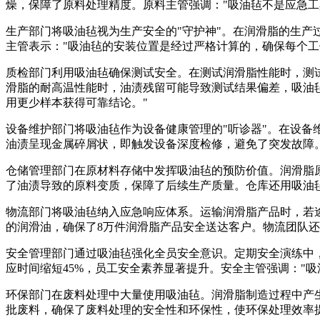
燥，保障了原料处理精度。原料主管强调："吸油毡不是应急工具
生产部门将吸油毡视为生产安全的"守护神"。在润滑脂的生
主管表示："吸油毡的安装位置是经过严格计算的，确保每个工
质检部门利用吸油毡确保测试安全。在测试润滑脂性能时，测
滑脂的耐高温性能时，油渍残留可能导致测试结果偏差，吸油毡
用更少样本获得可靠结论。"
设备维护部门将吸油毡作为设备健康管理的"听诊器"。在设
油渍呈现金属碎屑状，即触发设备深度检修，避免了突发故障
仓储管理部门在原材料存储中发挥吸油毡的预防价值。润滑脂
了油渍导致的原料变质，保障了后续生产质量。仓库还用吸油
物流部门将吸油毡纳入应急响应体系。运输润滑脂产品时，若途
的润滑油，确保了8万件润滑脂产品安全送达客户。物流团队
安全管理部门通过吸油毡强化全员安全意识。定期安全演练中
应时间缩短45%，员工安全素养显著提升。安全主管强调："吸
环保部门在废料处理中大量使用吸油毡。润滑脂制造过程中产
批废料，确保了废料处理的安全性和环保性，使环保处理效率提