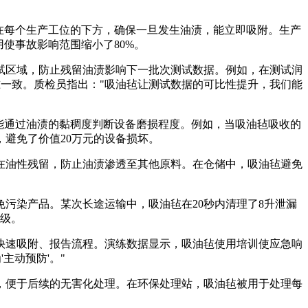
在每个生产工位的下方，确保一旦发生油渍，能立即吸附。生产
使事故影响范围缩小了80%。
试区域，防止残留油渍影响下一批次测试数据。例如，在测试润
准一致。质检员指出："吸油毡让测试数据的可比性提升，我们能
能通过油渍的黏稠度判断设备磨损程度。例如，当吸油毡吸收的
避免了价值20万元的设备损坏。
在油性残留，防止油渍渗透至其他原料。在仓储中，吸油毡避免
污染产品。某次长途运输中，吸油毡在20秒内清理了8升泄漏
等级。
快速吸附、报告流程。演练数据显示，吸油毡使用培训使应急响
主动预防'。"
，便于后续的无害化处理。在环保处理站，吸油毡被用于处理每