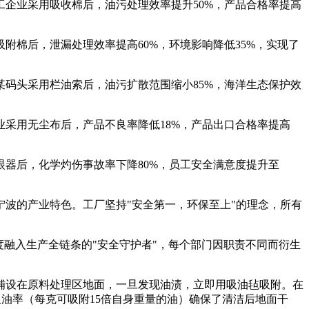
企业采用吸收棉后，油污处理效率提升50%，产品合格率提高
棉后，泄漏处理效率提高60%，环境影响降低35%，实现了
码头采用栏油索后，油污扩散范围缩小85%，海洋生态保护效
采用无尘布后，产品不良率降低18%，产品出口合格率提高
器后，化学灼伤事故率下降80%，员工安全满意度提升至
波的产业特色。工厂坚持"安全第一，环保至上"的理念，所有
融入生产全链条的"安全守护者"，每个部门因职责不同而衍生
铺设在原料处理区地面，一旦发现油渍，立即用吸油毡吸附。在
吸油率（每克可吸附15倍自身重量的油）确保了清洁后地面干