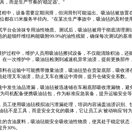
，而是生产节奏的'稳定器'。"
产过程中，设备需要定期润滑，但润滑剂可能溢出。吸油毡被放置
位都在15米服务半径内。"在某次生产事故中，吸油毡的及时使用
试平台会涂抹专用油性物质。测试后，吸油毡被用于彻底清理测
的超细纤维结构能吸附99.9%的油性残留，确保每次测试的基
备维护过程中，维护人员用吸油毡擦拭设备，不仅能清除积油，还
。在一次维护中，吸油毡检测到减速机异常油渍，提前更换部件，
原料在运输中可能携带微量油渍，吸油毡垫在货架底部，吸收潜
毡处理叉车油渍，防止叉车在搬运中滑倒，提升仓储安全系数。
中发生油品泄漏，吸油毡被迅速铺在车厢底部吸收泄漏物，避免
还为司机配备便携吸油毡包，作为标准应急装备，提升运输安全
，员工使用吸油毡模拟油污泄漏处理，培训内容涵盖油渍识别、
油毡不是工具，而是安全文化的载体，它让员工从'被动响应'转为'
生的含油废料，吸油毡能安全吸收油性物质，使其处于稳定状态
升30%。