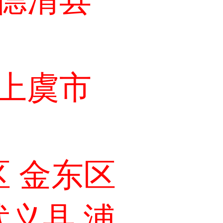
 德清县
 上虞市
 金东区
武义县 浦