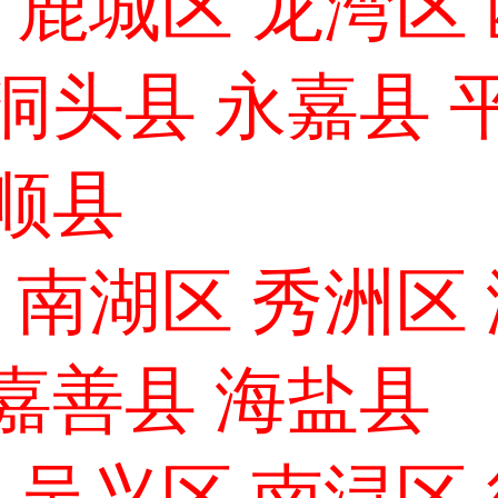
：鹿城区 龙湾区
洞头县 永嘉县 
泰顺县
：南湖区 秀洲区
 嘉善县 海盐县