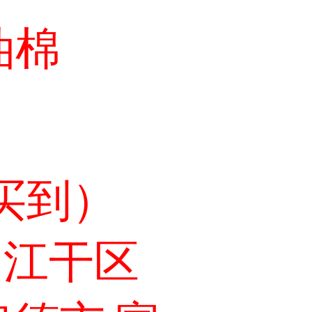
油棉
买到）
 江干区